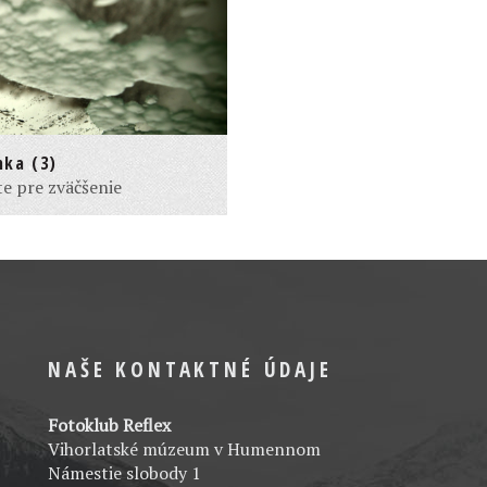
nka (3)
te pre zväčšenie
NAŠE KONTAKTNÉ ÚDAJE
Fotoklub Reflex
Vihorlatské múzeum v Humennom
Námestie slobody 1