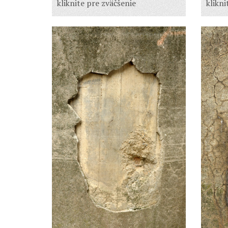
klikni
kliknite pre zväčšenie