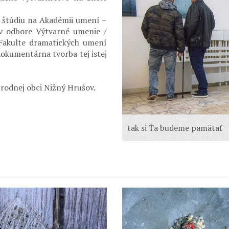
štúdiu na Akadémii umení –
 v odbore Výtvarné umenie /
Fakulte dramatických umení
okumentárna tvorba tej istej
 rodnej obci Nižný Hrušov.
tak si Ťa budeme pamätať