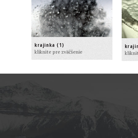
krajinka (1)
kraji
kliknite pre zväčšenie
klikni