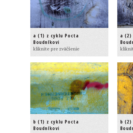
a (1) z cyklu Pocta
a (2)
Boudníkovi
Boud
kliknite pre zväčšenie
klikni
b (2)
b (1) z cyklu Pocta
Boud
Boudníkovi